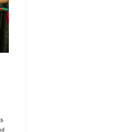
th
ed