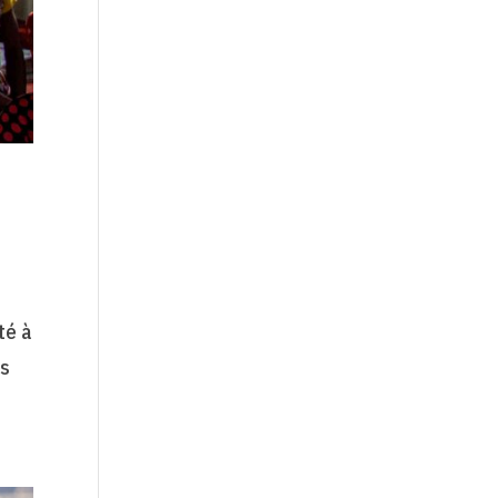
té à
as